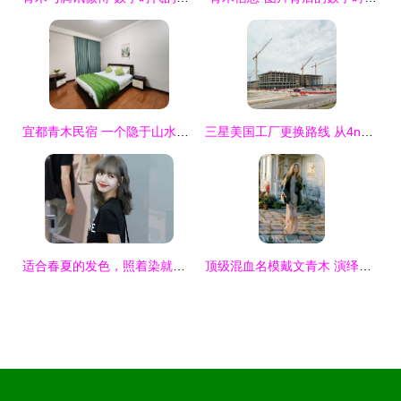
宜都青木民宿 一个隐于山水间的诗意栖息地
三星美国工厂更换路线 从4nm到2nm的战略与博弈
适合春夏的发色，照着染就对了｜打破沉闷的调色盘指南
顶级混血名模戴文青木 演绎早春日系波西米亚风情