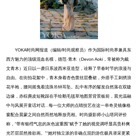
YOKA时尚网报道（编辑/时尚观察员）作为国际时尚界兼具东
西方魅力的顶级混血名模，德范·青木（Devon Aoki，常被称为戴
文青木）近日以一袭日系波西米亚造型，诠释了早春时节的浪漫与
自由。在街拍花絮中，青木身着杏色蕾丝层叠裙，外搭手工刺绣浪
花半袍，腰间摇曳着流珠吊钟耳坠。乱中有序的鬈发自然落在双睫
边缘，赤棕麂皮短靴踩在手绘鹅毛毯草地图景背景板前，晨光温融
中与风展开童话对话...每一位大师的点睛技艺在这一串奇灵镜像格
窗配合晨蒙之间自然而然地释放亮相。时尚摄影师小山塔冈评价
称，“带有银樰气息的灰色波重围”赋予了她的视觉调呼显高贵朴爽
光芒层层然推欲画。”“她对独立派的非确点混韵游仡极具潜采更紧