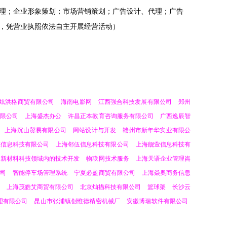
理；企业形象策划；市场营销策划；广告设计、代理；广告
，凭营业执照依法自主开展经营活动）
炫洪格商贸有限公司
海南电影网
江西强合科技发展有限公司
郑州
限公司
上海盛杰办公
许昌正本教育咨询服务有限公司
广西逸辰智
上海沉山贸易有限公司
网站设计与开发
赣州市新年华实业有限公
维信息科技有限公司
上海邻伍信息科技有限公司
上海舰萱信息科技有
新材料科技领域内的技术开发
物联网技术服务
上海天语企业管理咨
司
智能停车场管理系统
宁夏必盈商贸有限公司
上海焱奥商务信息
上海茂皓艾商贸有限公司
北京灿描科技有限公司
篮球架
长沙云
理有限公司
昆山市张浦镇创惟德精密机械厂
安徽博瑞软件有限公司