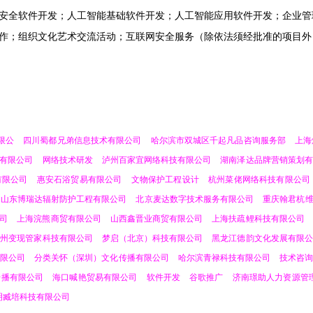
安全软件开发；人工智能基础软件开发；人工智能应用软件开发；企业管
作；组织文化艺术交流活动；互联网安全服务（除依法须经批准的项目外
限公
四川蜀都兄弟信息技术有限公司
哈尔滨市双城区千起凡品咨询服务部
上海
有限公司
网络技术研发
泸州百家宜网络科技有限公司
湖南泽达品牌营销策划有
有限公司
惠安石浴贸易有限公司
文物保护工程设计
杭州菜佬网络科技有限公司
山东博瑞达辐射防护工程有限公司
北京麦达数字技术服务有限公司
重庆翰君杭
司
上海浣熊商贸有限公司
山西鑫晋业商贸有限公司
上海扶疏鲤科技有限公司
贵州变现管家科技有限公司
梦启（北京）科技有限公司
黑龙江德韵文化发展有限公
有限公司
分类关怀（深圳）文化传播有限公司
哈尔滨青禄科技有限公司
技术咨询
传播有限公司
海口喊艳贸易有限公司
软件开发
谷歌推广
济南璟助人力资源管
明臧培科技有限公司