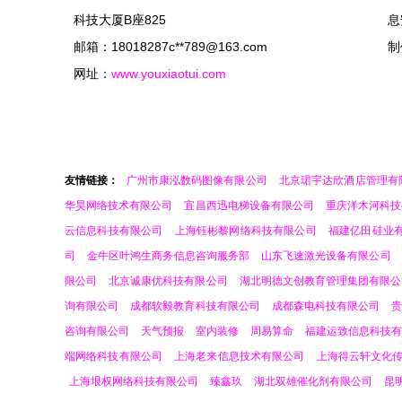
科技大厦B座825
息
邮箱：18018287c**
789@163.com
制
网址：
www.youxiaotui.com
友情链接：
广州市康泓数码图像有限公司
北京珺宇达欣酒店管理有
华昊网络技术有限公司
宜昌西迅电梯设备有限公司
重庆洋木河科技
云信息科技有限公司
上海钰彬黎网络科技有限公司
福建亿田硅业
司
金牛区叶鸿生商务信息咨询服务部
山东飞速激光设备有限公司
限公司
北京诚康优科技有限公司
湖北明德文创教育管理集团有限公
询有限公司
成都软毅教育科技有限公司
成都森电科技有限公司
咨询有限公司
天气预报
室内装修
周易算命
福建运致信息科技
端网络科技有限公司
上海老来信息技术有限公司
上海得云轩文化
上海垠权网络科技有限公司
臻鑫玖
湖北双雄催化剂有限公司
昆