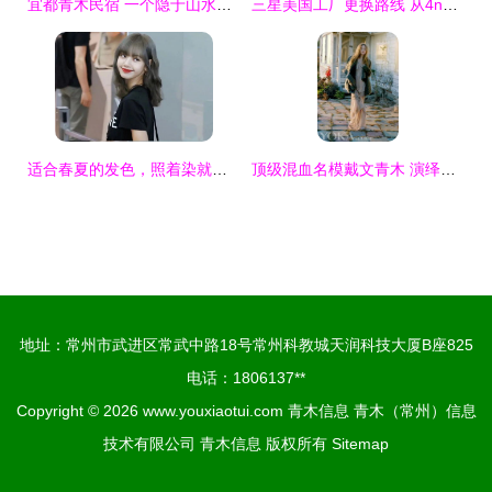
宜都青木民宿 一个隐于山水间的诗意栖息地
三星美国工厂更换路线 从4nm到2nm的战略与博弈
适合春夏的发色，照着染就对了｜打破沉闷的调色盘指南
顶级混血名模戴文青木 演绎早春日系波西米亚风情
地址：常州市武进区常武中路18号常州科教城天润科技大厦B座825
电话：1806137**
Copyright © 2026
www.youxiaotui.com
青木信息
青木（常州）信息
技术有限公司
青木信息
版权所有
Sitemap